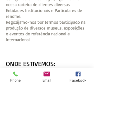
nossa carteira de clientes diversas
Entidades Institucionais e Particulares de
renome.
Regozijamo-nos por termos participado na
produção de diversos museus, exposições
e eventos de referência nacional e
internacional.
ONDE ESTIVEMOS:
Phone
Email
Facebook
LISBOA
- PARIS -
LONDRES
- BARCELONA -
ZURIQUE -
XANGAI
- CAIRO - DOHA -
RIO DE
JANEIRO